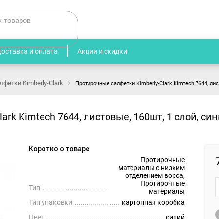
доставка и оплата
акции и скидки
лфетки Kimberly-Clark
>
Протирочные салфетки Kimberly-Clark Kimtech 7644, лист
rk Kimtech 7644, листовые, 160шт, 1 слой, си
Коротко о товаре
Протирочные
материалы с низким
отделением ворса,
Протирочные
Тип
материалы
Тип упаковки
картонная коробка
Цвет
синий